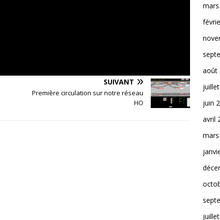
mars
févri
nove
sept
août
SUIVANT
juille
Première circulation sur notre réseau
juin 
HO
avril
mars
janvi
déce
octo
sept
juille