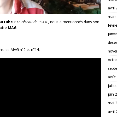
avril
mars
ouTube
« Le réseau de PSX »
, nous a mentionnés dans son
févri
notre
MAG
.
janvi
déce
ns les MAG n°2 et n°14.
nove
octo
sept
août
juille
juin 
mai 
avril