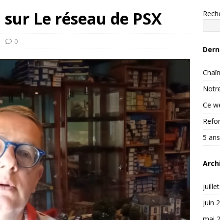
 sur Le réseau de PSX
Rech
0
Dern
Chaîn
Notre
Ce we
Refon
5 ans
Arch
juille
juin 
mai 