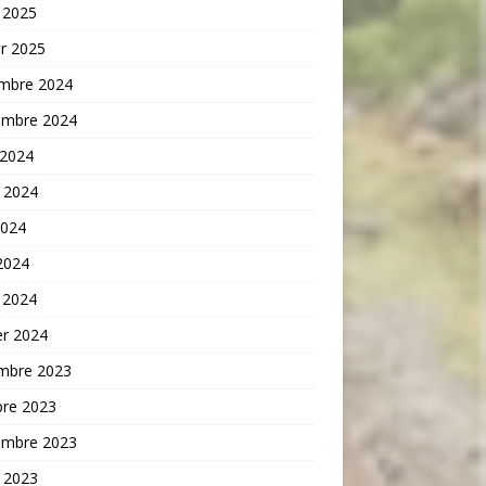
 2025
er 2025
mbre 2024
embre 2024
 2024
t 2024
2024
 2024
 2024
er 2024
mbre 2023
bre 2023
embre 2023
t 2023