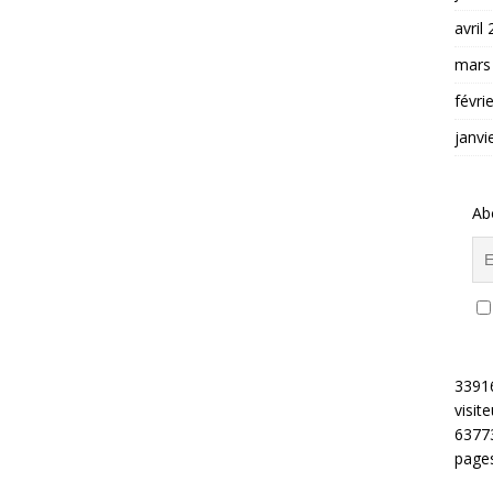
avril
mars
févri
janvi
Ab
3391
visite
6377
pages