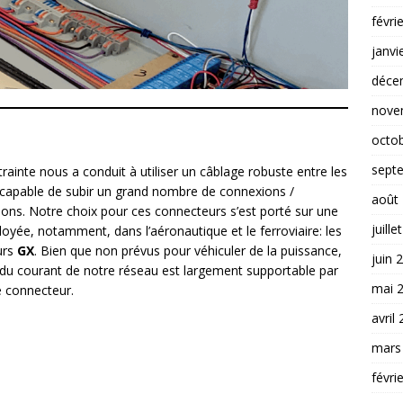
févri
janvi
déce
nove
octo
sept
rainte nous a conduit à utiliser un câblage robuste entre les
capable de subir un grand nombre de connexions /
août
ons. Notre choix pour ces connecteurs s’est porté sur une
juille
oyée, notamment, dans l’aéronautique et le ferroviaire: les
urs
GX
. Bien que non prévus pour véhiculer de la puissance,
juin 
é du courant de notre réseau est largement supportable par
mai 
e connecteur.
avril
mars
févri