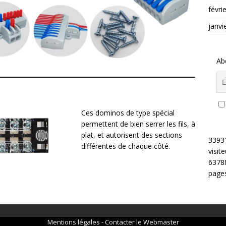
févri
janvi
Ab
Ces dominos de type spécial
permettent de bien serrer les fils, à
plat, et autorisent des sections
3393
différentes de chaque côté.
visite
6378
pages
Mentions légales
-
Contacter le Webmaster