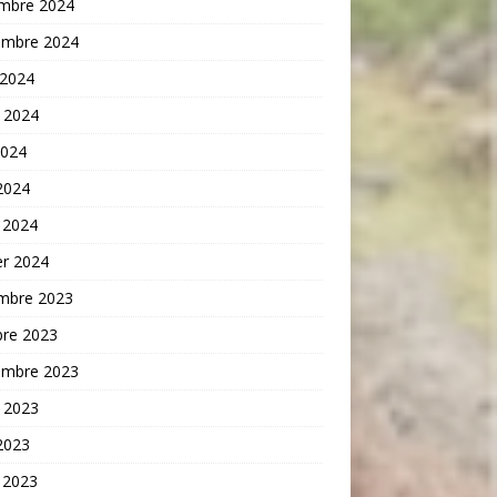
mbre 2024
embre 2024
 2024
t 2024
2024
 2024
 2024
er 2024
mbre 2023
bre 2023
embre 2023
t 2023
 2023
 2023