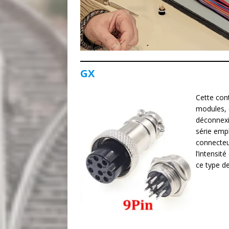
GX
Cette cont
modules, 
déconnexi
série empl
connecte
l’intensit
ce type d