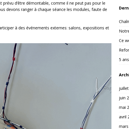
est prévu d’être démontable, comme il ne peut pas pour le
Dern
s devons ranger à chaque séance les modules, faute de
Chaîn
participer à des événements externes: salons, expositions et
Notre
Ce we
Refon
5 ans
Arch
juille
juin 
mai 
avril
mars