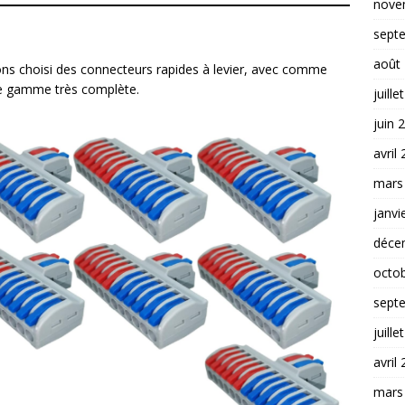
nove
sept
août
ns choisi des connecteurs rapides à levier, avec comme
e gamme très complète.
juille
juin 
avril
mars
janvi
déce
octo
sept
juille
avril
mars