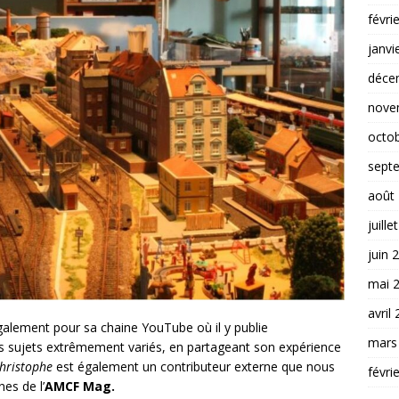
févri
janvi
déce
nove
octo
sept
août
juille
juin 
mai 
avril
galement pour sa chaine YouTube où il y publie
mars
es sujets extrêmement variés, en partageant son expérience
hristophe
est également un contributeur externe que nous
févri
nes de l’
AMCF Mag.