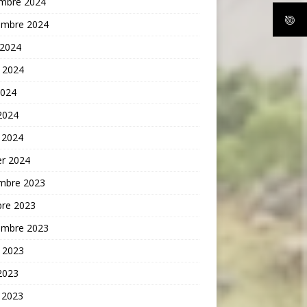
mbre 2024
embre 2024
 2024
t 2024
2024
 2024
 2024
er 2024
mbre 2023
bre 2023
embre 2023
t 2023
 2023
 2023