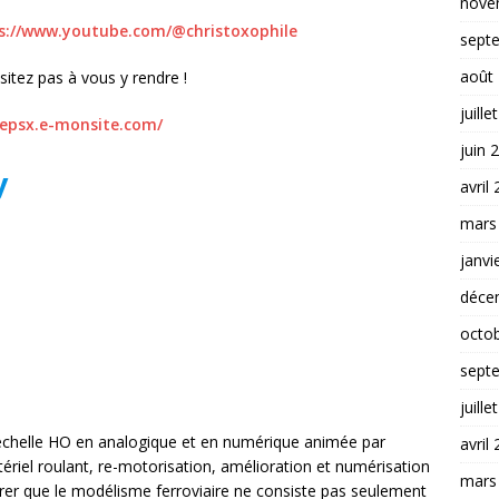
nove
s://www.youtube.com/@christoxophile
sept
août
sitez pas à vous y rendre !
juille
depsx.e-monsite.com/
juin 
y
avril
mars
janvi
déce
octo
sept
juille
échelle HO en analogique et en numérique animée par
avril
ériel roulant, re-motorisation, amélioration et numérisation
mars
rer que le modélisme ferroviaire ne consiste pas seulement