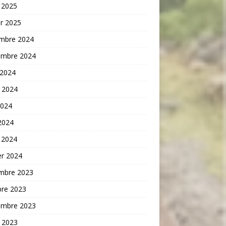
 2025
er 2025
mbre 2024
embre 2024
 2024
t 2024
2024
 2024
 2024
er 2024
mbre 2023
bre 2023
embre 2023
t 2023