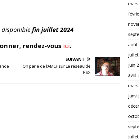
mars
févri
nove
 disponible
fin juillet 2024
sept
août
bonner, rendez-vous
ici
.
juille
SUIVANT
juin 
mande
On parle de l’AMCF sur Le réseau de
PSX
avril
mars
janvi
déce
octo
sept
juille