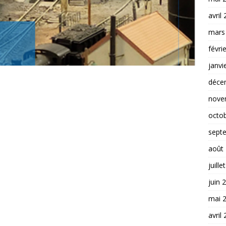
avril
mars
févri
janvi
déce
nove
octo
sept
août
juille
juin 
mai 
avril