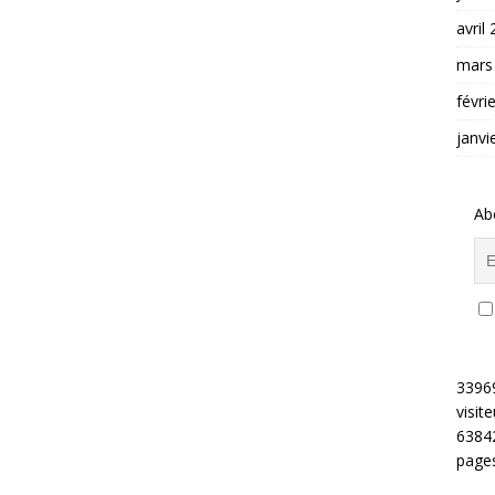
avril
mars
févri
janvi
Ab
3396
visite
6384
pages