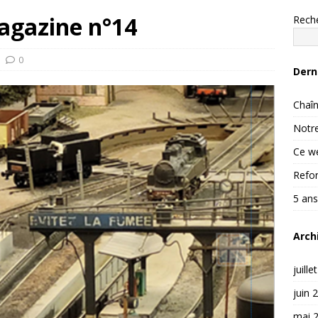
agazine n°14
Rech
0
Dern
Chaîn
Notre
Ce we
Refon
5 ans
Arch
juille
juin 
mai 