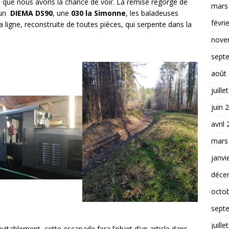
que nous avons la chance de voir. La remise regorge de
mars
 un
DIEMA DS90
, une
030 la Simonne
, les baladeuses
févri
ligne, reconstruite de toutes pièces, qui serpente dans la
nove
sept
août
juille
juin 
avril
mars
janvi
déce
octo
sept
juille
évitablement, cette escapade fera l’objet d’un article dans