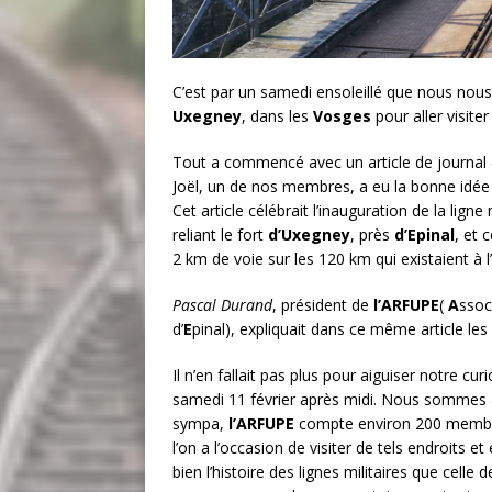
C’est par un samedi ensoleillé que nous no
Uxegney
, dans les
Vosges
pour aller visiter
Tout a commencé avec un article de journal 
Joël, un de nos membres, a eu la bonne idée
Cet article célébrait l’inauguration de la ligne
reliant le fort
d’Uxegney
, près
d’Epinal
, et 
2 km de voie sur les 120 km qui existaient à l’
Pascal Durand
, président de
l’ARFUPE
(
A
ssoc
d’
E
pinal), expliquait dans ce même article les
Il n’en fallait pas plus pour aiguiser notre cur
samedi 11 février après midi. Nous sommes a
sympa,
l’ARFUPE
compte environ 200 membres
l’on a l’occasion de visiter de tels endroits e
bien l’histoire des lignes militaires que celle