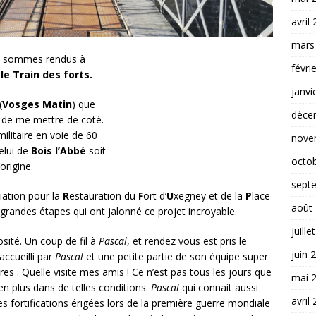
avril
mars
us sommes rendus à
févri
le Train des forts.
janvi
(
Vosges Matin
) que
déce
 de me mettre de coté.
 militaire en voie de 60
nove
celui de
Bois l’Abbé
soit
octo
origine.
sept
iation pour la
R
estauration du
F
ort d’
U
xegney et de la
P
lace
août
 grandes étapes qui ont jalonné ce projet incroyable.
juille
iosité. Un coup de fil à
Pascal
, et rendez vous est pris le
juin 
ccueilli par
Pascal
et une petite partie de son équipe super
 . Quelle visite mes amis ! Ce n’est pas tous les jours que
mai 
t en plus dans de telles conditions.
Pascal
qui connait aussi
avril
 des fortifications érigées lors de la première guerre mondiale