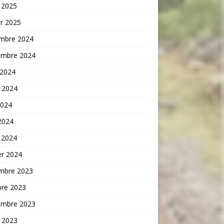
 2025
er 2025
mbre 2024
embre 2024
 2024
t 2024
2024
 2024
 2024
er 2024
mbre 2023
bre 2023
embre 2023
t 2023