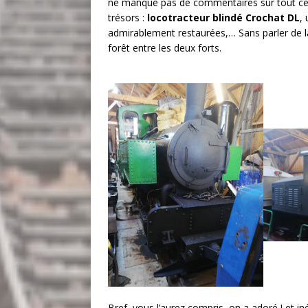
ne manque pas de commentaires sur tout ce 
trésors :
locotracteur blindé Crochat DL
,
admirablement restaurées,… Sans parler de la 
forêt entre les deux forts.
Bref, vous l’aurez compris, on a adoré ! et in