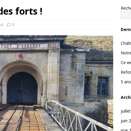
es forts !
Rech
sé
0
Dern
Chaîn
Notre
Ce we
Refon
5 ans
Arch
juille
juin 
mai 