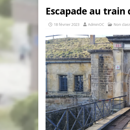
Escapade au train d
18 février 2023
AdminOC
Non clas