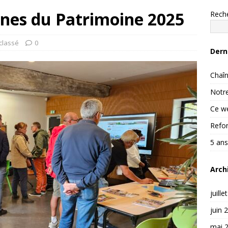
nes du Patrimoine 2025
Rech
classé
0
Dern
Chaîn
Notre
Ce we
Refon
5 ans
Arch
juille
juin 
mai 