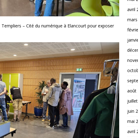
avril
mars
 Templiers – Cité du numérique à Elancourt pour exposer
févri
janvi
déce
nove
octo
sept
août
juille
juin 
mai 
avril