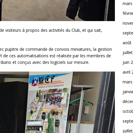
mars
févri
nove
visiteurs à propos des activités du Club, et qui sait,
sept
août
avec pupitre de commande de convois miniatures, la gestion
juille
upart de ces automatisations est réalisée par les membres de
juin 
Arduino et conçus avec des logiciels sur mesure.
avril
mars
janvi
déce
octo
sept
juille