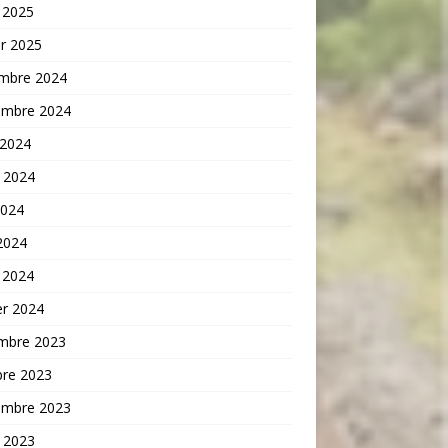
 2025
er 2025
mbre 2024
embre 2024
 2024
t 2024
2024
 2024
 2024
er 2024
mbre 2023
bre 2023
embre 2023
t 2023