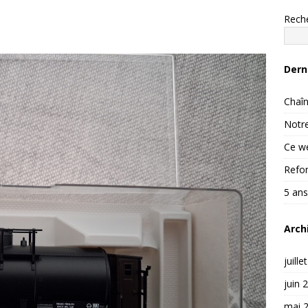
Rech
Dern
Chaîn
Notre
Ce we
Refon
5 ans
Arch
juille
juin 
mai 