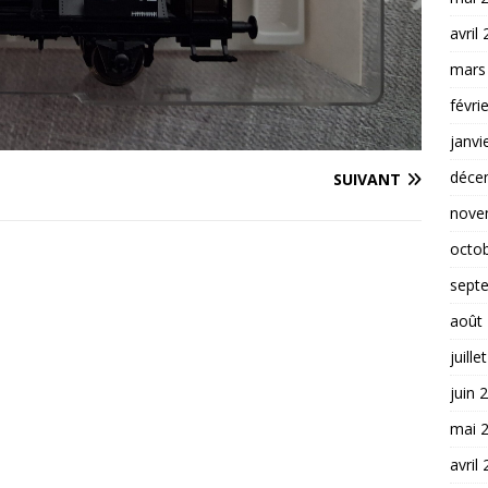
avril
mars
févri
janvi
déce
SUIVANT
nove
octo
sept
août
juille
juin 
mai 
avril