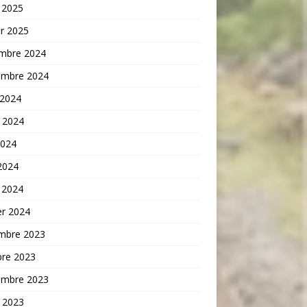
 2025
er 2025
mbre 2024
embre 2024
 2024
t 2024
2024
 2024
 2024
er 2024
mbre 2023
bre 2023
embre 2023
t 2023