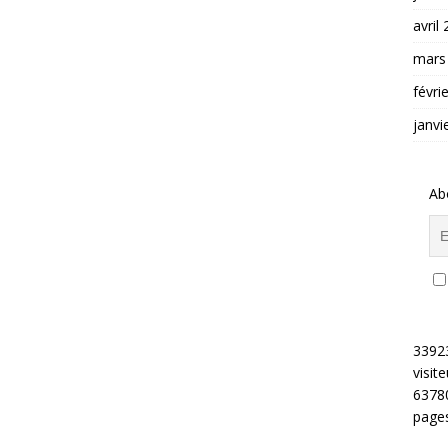
avril
mars
févri
janvi
Ab
3392
visite
6378
pages