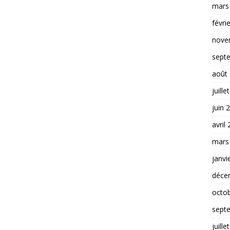
mars
févri
nove
sept
août
juille
juin 
avril
mars
janvi
déce
octo
sept
juille