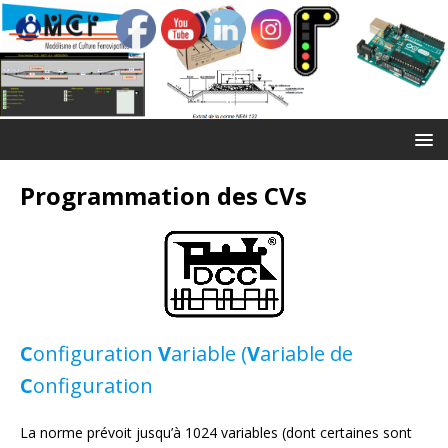
Programmation des CVs
C
onfiguration
V
ariable (
V
ariable de
C
onfiguration
La norme prévoit jusqu’à 1024 variables (dont certaines sont