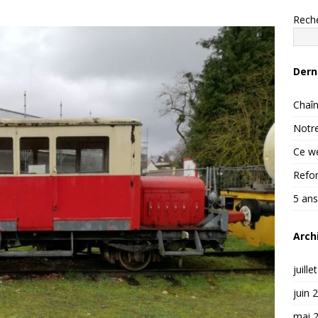
Rech
Dern
Chaîn
Notre
Ce we
Refon
5 ans
Arch
juille
juin 
mai 