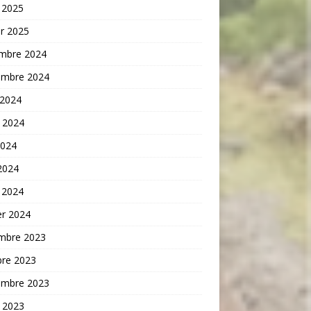
 2025
er 2025
mbre 2024
embre 2024
 2024
t 2024
2024
 2024
 2024
er 2024
mbre 2023
bre 2023
embre 2023
t 2023