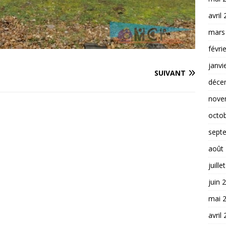
avril
mars
févri
janvi
SUIVANT
déce
nove
octo
sept
août
juille
juin 
mai 
avril