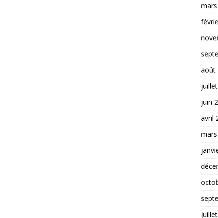
mars
févri
nove
sept
août
juille
juin 
avril
mars
janvi
déce
octo
sept
juille