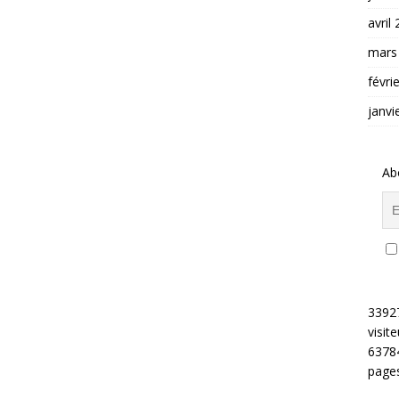
avril
mars
févri
janvi
Ab
3392
visite
6378
pages