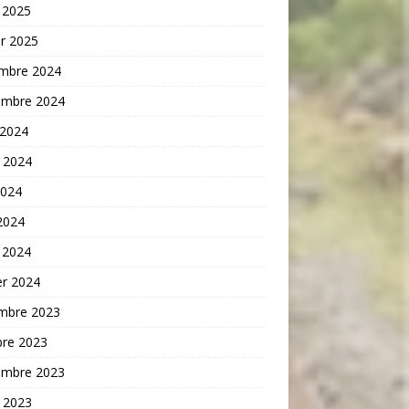
 2025
er 2025
mbre 2024
embre 2024
 2024
t 2024
2024
 2024
 2024
er 2024
mbre 2023
bre 2023
embre 2023
t 2023