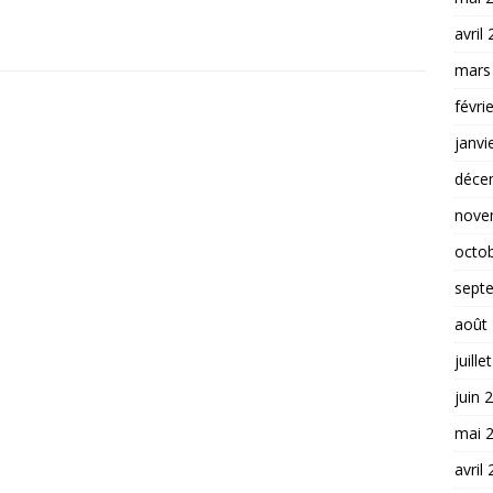
avril
mars
févri
janvi
déce
nove
octo
sept
août
juille
juin 
mai 
avril