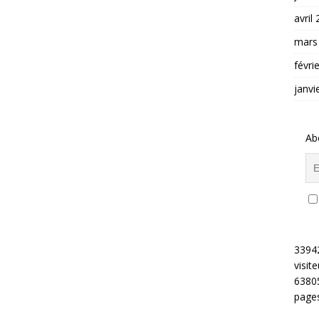
avril
mars
févri
janvi
Ab
3394
visite
6380
pages