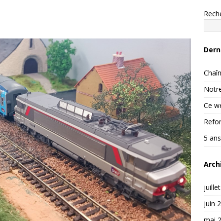
Rech
Dern
Chaîn
Notre
Ce we
Refon
5 ans
Arch
juille
juin 
mai 