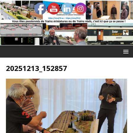
20251213_152857