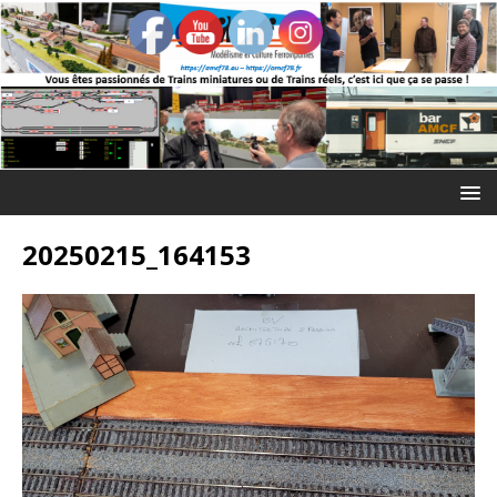
20250215_164153