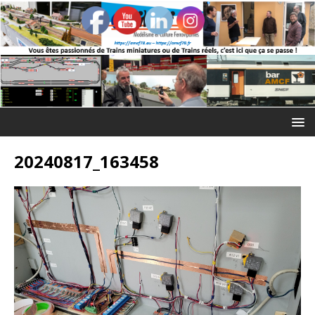
20240817_163458