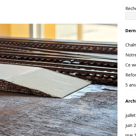
Rech
Dern
Chaîn
Notre
Ce we
Refon
5 ans
Arch
juille
juin 
mai 