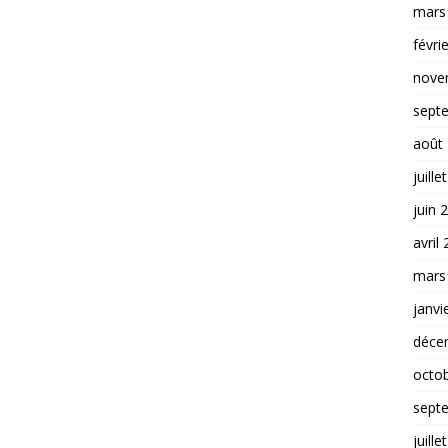
mars
févri
nove
sept
août
juille
juin 
avril
mars
janvi
déce
octo
sept
juille