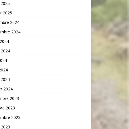
 2025
er 2025
mbre 2024
embre 2024
 2024
t 2024
2024
 2024
 2024
er 2024
mbre 2023
bre 2023
embre 2023
t 2023