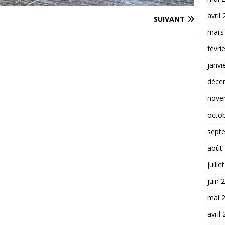
avril
SUIVANT
mars
févri
janvi
déce
nove
octo
sept
août
juille
juin 
mai 
avril