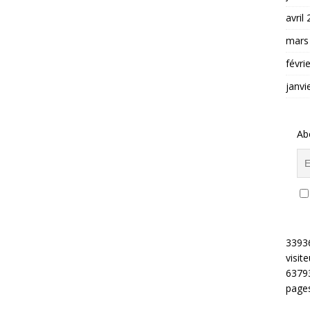
avril
mars
févri
janvi
Ab
3393
visite
6379
pages