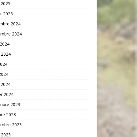
 2025
er 2025
mbre 2024
embre 2024
 2024
t 2024
2024
 2024
 2024
er 2024
mbre 2023
bre 2023
embre 2023
t 2023