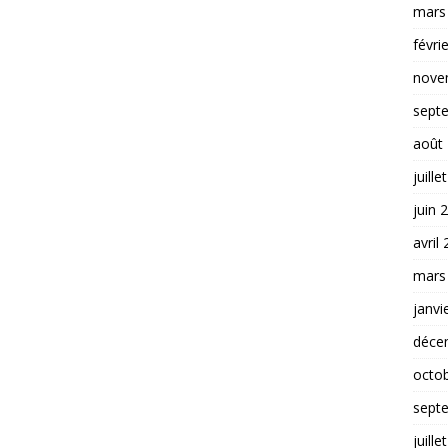
mars
févri
nove
sept
août
juille
juin 
avril
mars
janvi
déce
octo
sept
juille