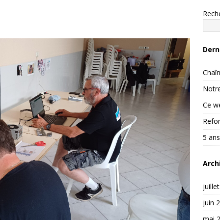
Rech
Dern
Chaîn
Notre
Ce we
Refon
5 ans
Arch
juille
juin 
mai 