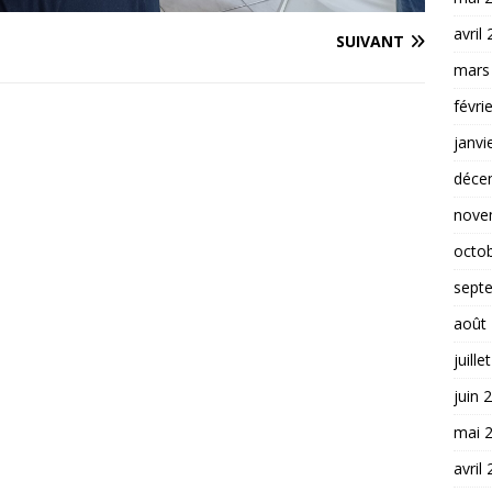
avril
SUIVANT
mars
févri
janvi
déce
nove
octo
sept
août
juille
juin 
mai 
avril