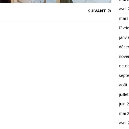
avril
SUIVANT
mars
févri
janvi
déce
nove
octo
sept
août
juille
juin 
mai 
avril