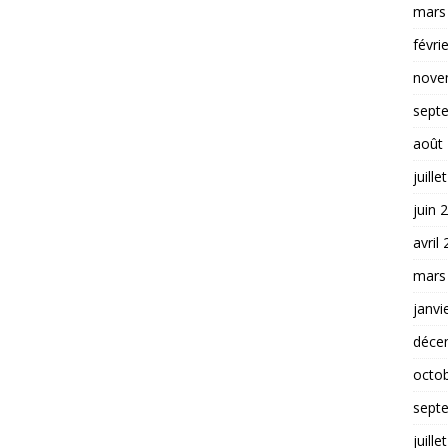
mars
févri
nove
sept
août
juille
juin 
avril
mars
janvi
déce
octo
sept
juille