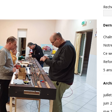
Rech
Dern
Chaîn
Notre
Ce we
Refon
5 ans
Arch
juille
juin 
mai 