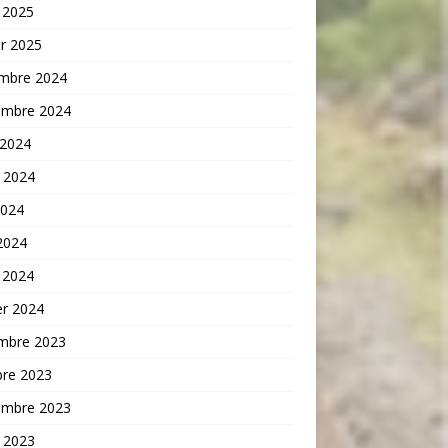
 2025
er 2025
mbre 2024
embre 2024
 2024
t 2024
2024
 2024
 2024
er 2024
mbre 2023
bre 2023
embre 2023
t 2023