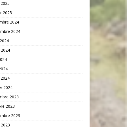
 2025
er 2025
mbre 2024
embre 2024
 2024
t 2024
2024
 2024
 2024
er 2024
mbre 2023
bre 2023
embre 2023
t 2023