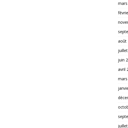
mars
févri
nove
sept
août
juille
juin 
avril
mars
janvi
déce
octo
sept
juille