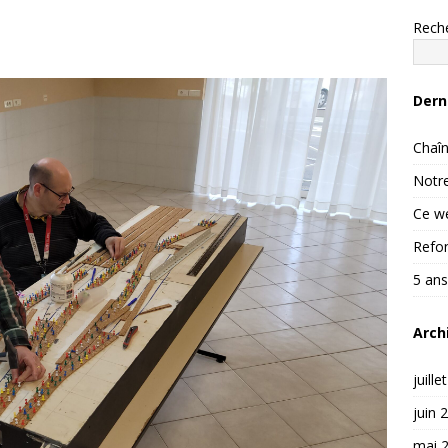
Rech
Dern
Chaîn
Notre
Ce we
Refon
5 ans
Arch
juille
juin 
mai 