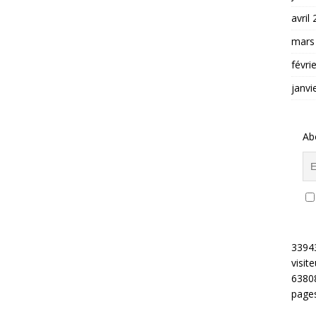
avril
mars
févri
janvi
Ab
3394
visite
6380
pages