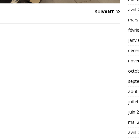
avril
SUIVANT
mars
févri
janvi
déce
nove
octo
sept
août
juille
juin 
mai 
avril