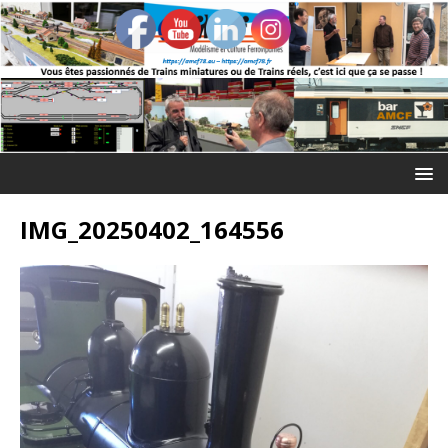
IMG_20250402_164556