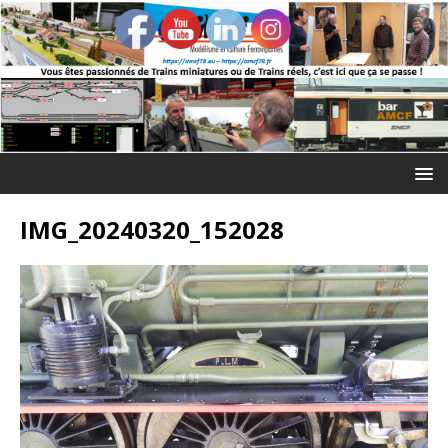
IMG_20240320_152028