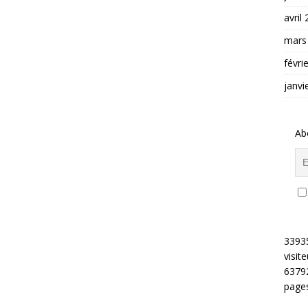
avril
mars
févri
janvi
Ab
3393
visite
6379
pages