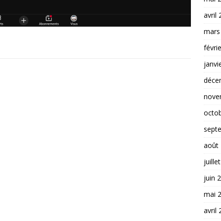
avril
mars
févri
janvi
déce
nove
octo
sept
août
juille
juin 
mai 
avril