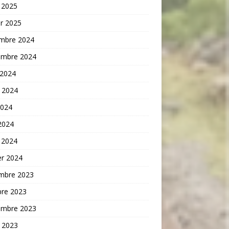
 2025
er 2025
mbre 2024
embre 2024
 2024
t 2024
2024
 2024
 2024
er 2024
mbre 2023
bre 2023
embre 2023
t 2023