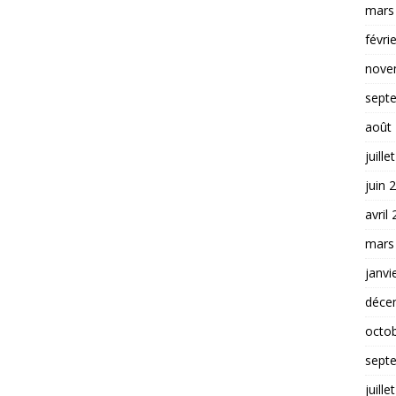
mars
févri
nove
sept
août
juille
juin 
avril
mars
janvi
déce
octo
sept
juille