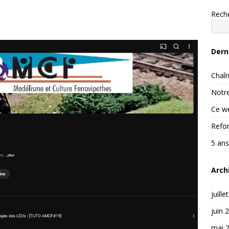
Rech
Dern
Chaîn
Notre
Ce we
Refon
5 ans
Arch
juille
juin 
mai 