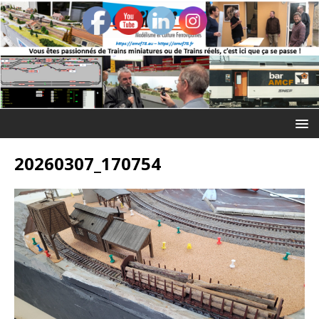
20260307_170754