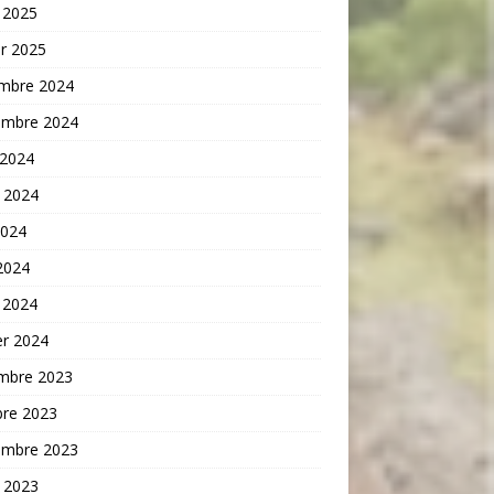
 2025
er 2025
mbre 2024
embre 2024
 2024
t 2024
2024
 2024
 2024
er 2024
mbre 2023
bre 2023
embre 2023
t 2023