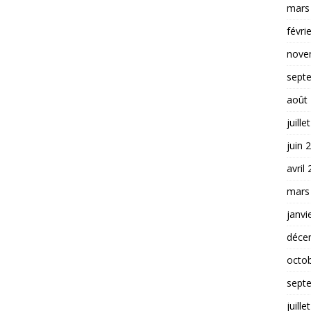
mars
févri
nove
sept
août
juille
juin 
avril
mars
janvi
déce
octo
sept
juille