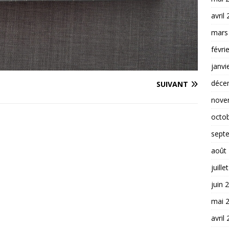
avril
mars
févri
janvi
déce
SUIVANT
nove
octo
sept
août
juille
juin 
mai 
avril