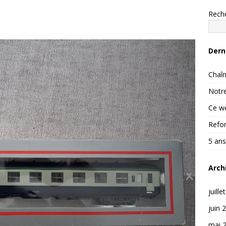
Rech
Dern
Chaîn
Notre
Ce we
Refon
5 ans
Arch
juille
juin 
mai 