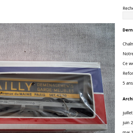
Rech
Dern
Chaîn
Notre
Ce we
Refon
5 ans
Arch
juille
juin 
mai 