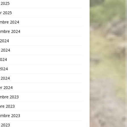
 2025
er 2025
mbre 2024
embre 2024
 2024
t 2024
2024
 2024
 2024
er 2024
mbre 2023
bre 2023
embre 2023
t 2023