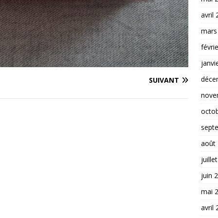
avril
mars
févri
janvi
déce
SUIVANT
nove
octo
sept
août
juille
juin 
mai 
avril