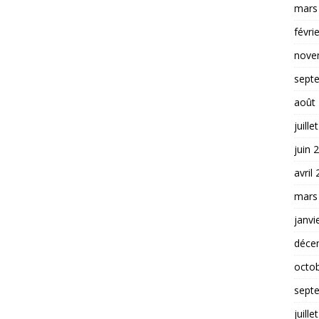
mars
févri
nove
sept
août
juille
juin 
avril
mars
janvi
déce
octo
sept
juille