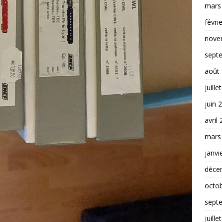
mars
févri
nove
sept
août
juille
juin 
avril
mars
janvi
déce
octo
sept
juille