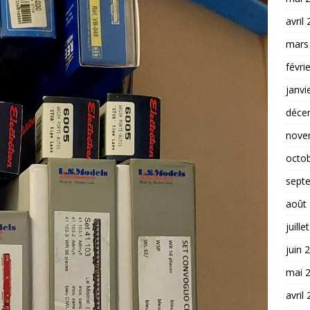
avril
mars
févri
janvi
déce
nove
octo
sept
août
juille
juin 
mai 
avril