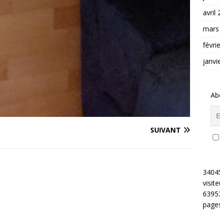
avril
mars
févri
janvi
Ab
SUIVANT
3404
visite
6395
pages