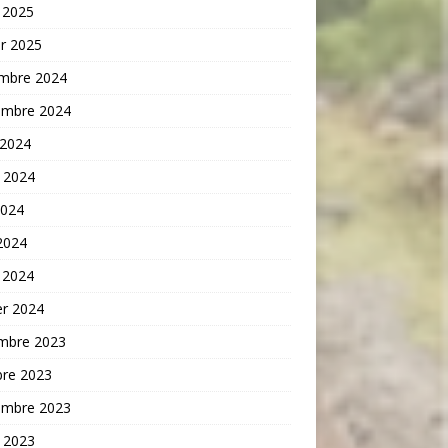
 2025
er 2025
mbre 2024
embre 2024
 2024
t 2024
2024
 2024
 2024
er 2024
mbre 2023
bre 2023
embre 2023
t 2023