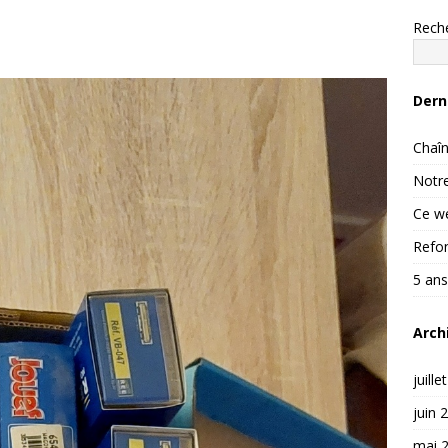
Rech
Dern
Chaîn
Notre
Ce we
Refon
5 ans
Arch
juille
juin 
mai 