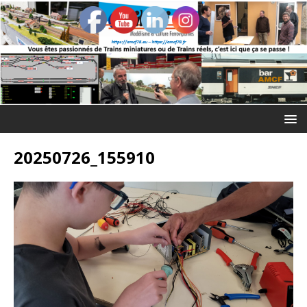
20250726_155910